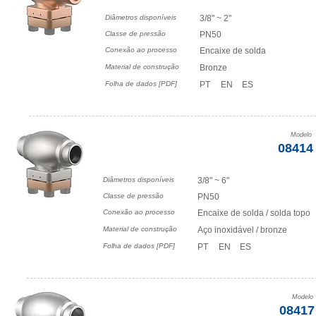
Diâmetros disponíveis
3/8" ~ 2"
Classe de pressão
PN50
Conexão ao processo
Encaixe de solda
Material de construção
Bronze
Folha de dados [PDF]
PT
EN
ES
Modelo
08414
Diâmetros disponíveis
3/8" ~ 6"
Classe de pressão
PN50
Conexão ao processo
Encaixe de solda / solda topo
Material de construção
Aço inoxidável / bronze
Folha de dados [PDF]
PT
EN
ES
Modelo
08417